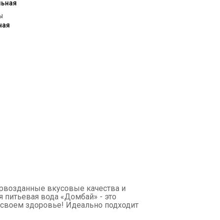
льная
ы
ная
первозданные вкусовые качества и
 питьевая вода «Домбай» - это
о своем здоровье! Идеально подходит