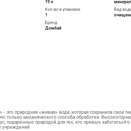
19 л.
минера
Кол-во в упаковке
Вид вод
1
очищен
Бренд
Домбай
 - это природная «живая» вода, которая сохранила свои 
 только механического способа обработки. Высокогорная
с, подаренные природой для тех, кто привык заботиться 
их учреждений.