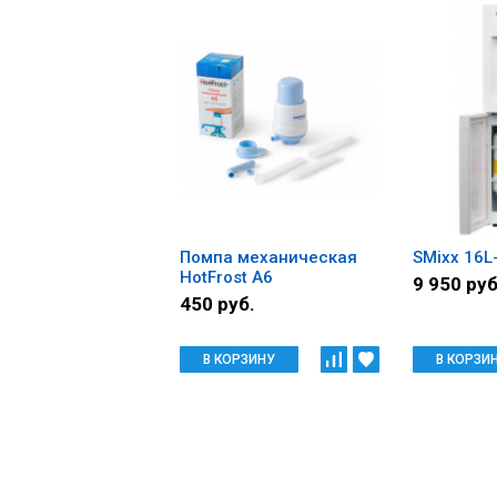
Помпа механическая
SMixx 16L
HotFrost А6
9 950 руб
450 руб.
В КОРЗИНУ
В КОРЗИ