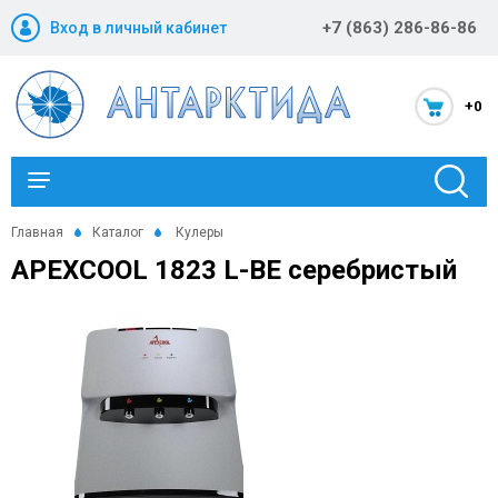
+7 (863) 286-86-86
Вход в личный кабинет
+0
Каталог
Главная
Каталог
Кулеры
APEXCOOL 1823 L-BE серебристый
Новости и акции
Оптовикам
Компания
Статьи
Помощь