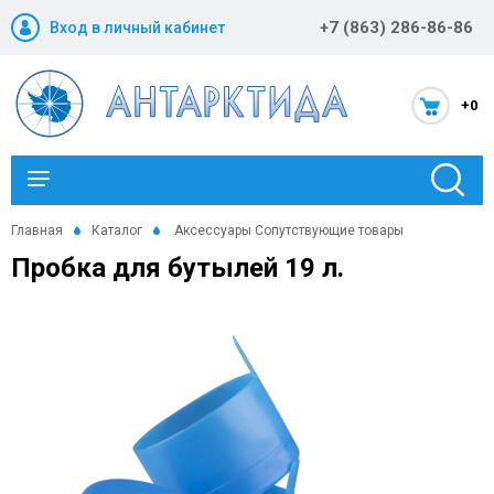
+7 (863) 286-86-86
Вход в личный кабинет
+0
Каталог
Главная
Каталог
Аксессуары
Сопутствующие товары
Пробка для бутылей 19 л.
Новости и акции
Оптовикам
Компания
Статьи
Помощь