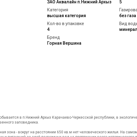
ЗАО Аквалайн п.Нижний Архыз
5
Категория
Газиров
высшая категория
без газа
Кол-во в упаковке
Вид вод
4
минерал
Бренд
Горная Вершина
обывается в п.Нижний Архыз Карачаево-Черкесской республики, в экологиче
венного заповедника.
ая зона - вокруг на расстоянии 650 кв.м нет человеческого жилья. На само
жину и питающий ее слой подземных вод на протяжении всего исторического 