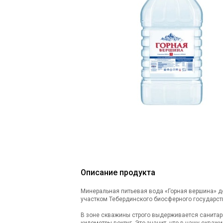
Описание продукта
Минеральная питьевая вода «Горная вершина» д
участком Тебердинского биосферного государст
В зоне скважины строго выдерживается санитарн
километры вокруг. Это значит, что в нашу сква