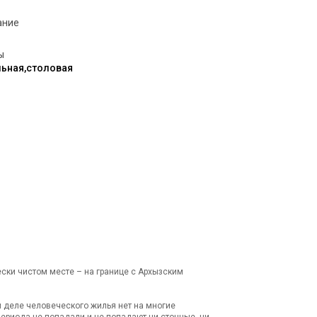
ание
ы
ьная,столовая
ски чистом месте – на границе с Архызским
м деле человеческого жилья нет на многие
периода не попадали и не попадают ни сточные, ни