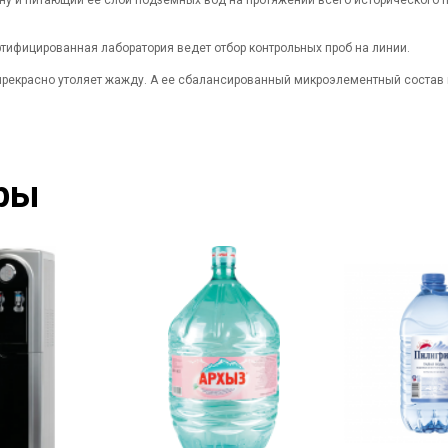
тифицированная лаборатория ведет отбор контрольных проб на линии.
а прекрасно утоляет жажду. А ее сбалансированный микроэлементный соста
ры