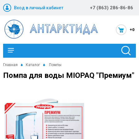
+7 (863) 286-86-86
Вход в личный кабинет
+0
Каталог
Главная
Каталог
Помпы
Помпа для воды MIOPAQ "Премиум"
Новости и акции
Оптовикам
Компания
Статьи
Помощь