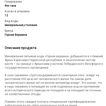
Газирование
без газа
Кол-во в упаковке
12
Вид воды
минеральная,столовая
Бренд
Горная Вершина
Описание продукта
Минеральная питьевая вода «Горная вершина» добывается в п.Нижний
Архыз Карачаево-Черкесской республики, в экологически чистом
месте – на границе с Архызским участком Тебердинского биосферного
государственного заповедника.
В зоне скважины строго выдерживается санитарная зона - вокруг на
расстоянии 650 кв.м нет человеческого жилья. На самом деле
человеческого жилья нет на многие километры вокруг. Это значит, что
в нашу скважину и питающий ее слой подземных вод на протяжении
всего исторического периода не попадали и не попадают ни сточные,
ни хозяйственные отходы.
Помимо этого, каждые полчаса специальная сертифицированная
лаборатория ведет отбор контрольных проб на линии.