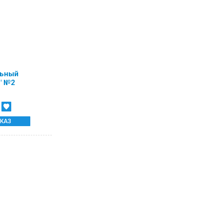
льный
" №2
КАЗ